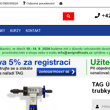
+421908105526
Odborné poradenství
+42
NKY
KURZY
KONTAKT
ákazníci, ve dnech
10.–14. 8. 2026
budeme mít z důvodu celozávodní dovo
prostřednictvím e-shopu nebo e-mailu
info@antprofitools.cz
vyřídíme v 
TAG Ú
trubky
Přihl