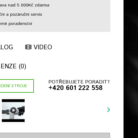
ava nad 5 000Kč zdarma
ní a pozáruční servis
né poradenství
ALOG
VIDEO
ENZE (0)
POTŘEBUJETE PORADIT?
DENÍ STROJE
+420 601 222 558