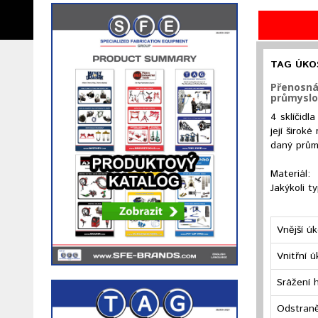
TAG ÚKOS
Přenosná 
průmyslo
4 sklíčidl
její širok
daný průmě
Materiál:
Jakýkoli ty
Vnější ú
Vnitřní ú
Srážení 
Odstraně