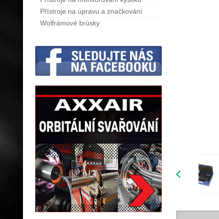
Přístroje na úpravu a značkování
Wolfrámové brúsky