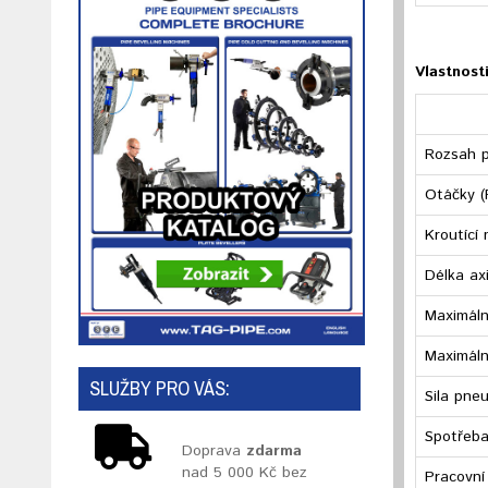
Vlastnosti
Rozsah p
Otáčky 
Kroutící
Délka ax
Maximáln
Maximáln
SLUŽBY PRO VÁS:
Sila pne
Spotřeba
Doprava
zdarma
nad 5 000 Kč bez
Pracovní