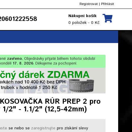
Registrovat
|
Přihlásit
Nákupní košík
0601222558
0 položek - 0 Kč
lené
zavřeno.
Objednávky přijaté během tohoto období
pondělí
17. 8. 2026
. Děkujeme za pochopení.
KOSOVAČKA RÚR PREP 2 pro
 1/2" - 1.1/2" (12,5-42mm)
aste
se nebo se
zaregistrujte
pro získání slevy