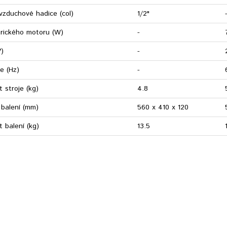
 vzduchové hadice (col)
1/2"
ktrického motoru (W)
-
V)
-
e (Hz)
-
 stroje (kg)
4.8
balení (mm)
560 x 410 x 120
 balení (kg)
13.5