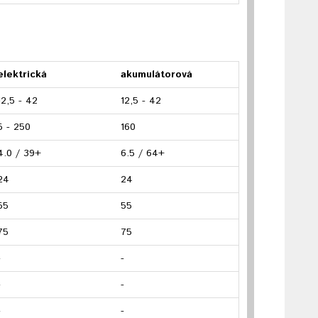
elektrická
akumulátorová
12,5 - 42
12,5 - 42
5 - 250
160
4.0 / 39+
6.5 / 64+
24
24
55
55
75
75
-
-
-
-
-
-