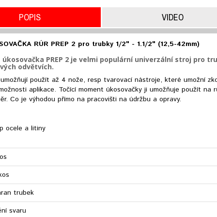
POPIS
VIDEO
OVAČKA RÚR PREP 2 pro trubky 1/2" - 1.1/2" (12,5-42mm)
úkosovačka PREP 2 je velmi populární univerzální stroj pro tr
vých odvětvích.
a umožňují použít až 4 nože, resp tvarovací nástroje, které umožní zkose
é možnosti aplikace. Točící moment úkosovačky ji umožňuje použít na 
r. Co je výhodou přímo na pracovišti na údržbu a opravy.
p ocele a litiny
kos
kos
hran trubek
ní svaru