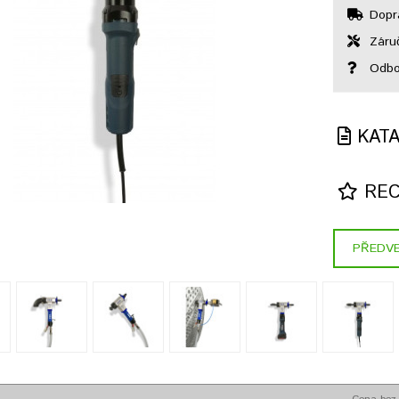
Dopr
Záruč
Odbor
KAT
REC
PŘEDVE