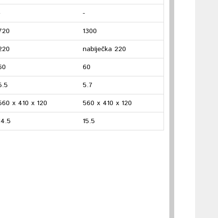
-
-
720
1300
220
nabíječka 220
60
60
5.5
5.7
560 x 410 x 120
560 x 410 x 120
14.5
15.5