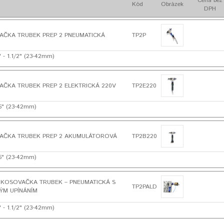
Cena bez
Kód
Obrázek
DPH
AČKA TRUBEK PREP 2 PNEUMATICKÁ
TP2P
" - 1.1/2" (23-42mm)
ČKA TRUBEK PREP 2 ELEKTRICKÁ 220V
TP2E220
1.5" (23-42mm)
AČKA TRUBEK PREP 2 AKUMULÁTOROVÁ
TP2B220
1.5" (23-42mm)
ÚKOSOVAČKA TRUBEK – PNEUMATICKÁ S
TP2PALD
ÝM UPÍNÁNÍM
" - 1.1/2" (23-42mm)