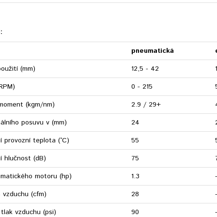
:
pneumatická
oužití (mm)
12,5 - 42
(RPM)
0 - 215
 moment (kgm/nm)
2.9 / 29+
iálního posuvu v (mm)
24
í provozní teplota (°C)
55
í hlučnost (dB)
75
umatického motoru (hp)
1.3
 vzduchu (cfm)
28
 tlak vzduchu (psi)
90