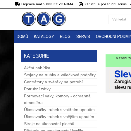
Kč
Doprava nad 5 000 Kč ZDARMA
Záruční a pozáruční servis 
Předvedení strojů
DOMŮ
KATALOGY
BLOG
SERVIS
OBCHODNÍ PODMÍ
KATEGORIE
Vážení z
Akční nabídka
Stojany na trubky a válečkové podpěry
Centrátory a svěráky na potrubí
Potrubní zátky
Formovací vaky, komory - ochranná
atmosféra
Úkosovačky trubek s vnitřním upnutím
Úkosovačky trubek s vnějším upnutím
Stroje na úkosování plechů
Přístroje na monitorování kyslíku