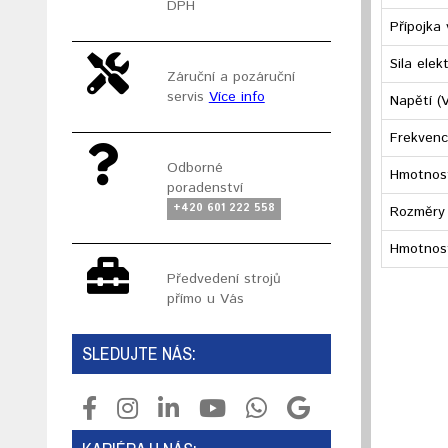
DPH
Přípojka
Sila ele
Záruční a pozáruční
servis
Více info
Napětí (
Frekvenc
Odborné
Hmotnost
poradenství
+420 601 222 558
Rozměry 
Hmotnost
Předvedení strojů
přímo u Vás
SLEDUJTE NÁS: