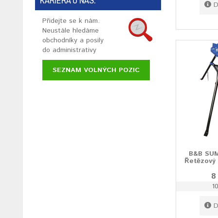
KARIÉRA U NÁS:
D
Přidejte se k nám.
Neustále hledáme
obchodníky a posily
do administrativy
SEZNAM VOLNÝCH POZIC
B&B SUM
Řetězový 
8
1
D