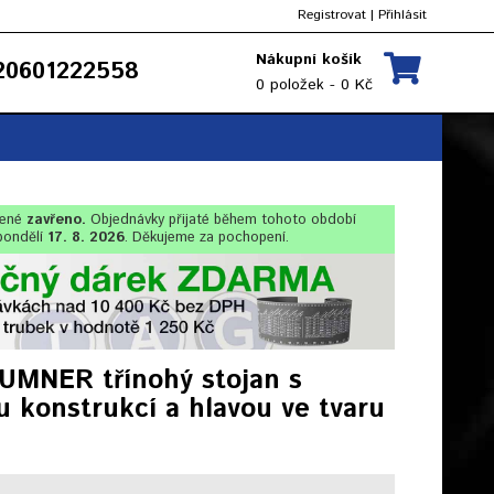
Registrovat
|
Přihlásit
Nákupní košík
0601222558
0 položek - 0 Kč
lené
zavřeno.
Objednávky přijaté během tohoto období
pondělí
17. 8. 2026
. Děkujeme za pochopení.
UMNER třínohý stojan s
 konstrukcí a hlavou ve tvaru