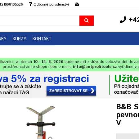
+421908105526
Odborné poradenství
+42
NKY
KURZY
KONTAKT
ákazníci, ve dnech
10.–14. 8. 2026
budeme mít z důvodu celozávodní dovo
prostřednictvím e-shopu nebo e-mailu
info@antprofitools.cz
vyřídíme v 
B&B S
pevnou
V