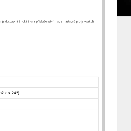
 je dostupná široká škála příslušenství hlav a nástavců pro jakoukoli
 až do 24")