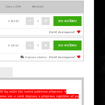
Cena s DPH
Množství
DO KOŠÍKU
3 303 Kč
Zistiť dostupnosť
DO KOŠÍKU
6 135 Kč
Doprava zdarma
Zistiť dostupnosť
30 kg může být nutná paletová přeprava. V
eme vás o ceně dopravy a přepravu zajistíme až po