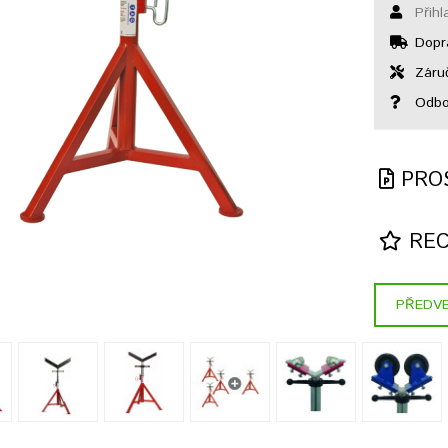
Přihl
Dopr
Záruč
Odbor
PRO
REC
PŘEDVE