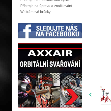
Přístroje na úpravu a značkování
Wolfrámové brúsky