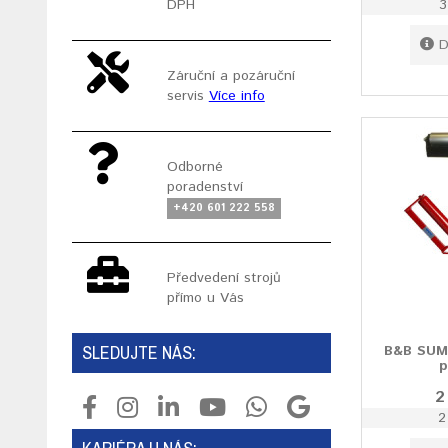
3
DPH
D
Záruční a pozáruční
servis
Více info
Odborné
poradenství
+420 601 222 558
Předvedení strojů
přímo u Vás
SLEDUJTE NÁS:
B&B SUM
p
2
2