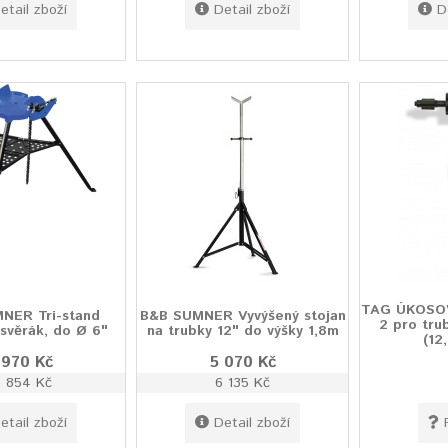
etail zboží
Detail zboží
D
TAG ÚKOSO
NER Tri-stand
B&B SUMNER Vyvýšený stojan
2 pro trub
svěrák, do Ø 6"
na trubky 12" do výšky 1,8m
(12
 970 Kč
5 070 Kč
0 854 Kč
6 135 Kč
etail zboží
Detail zboží