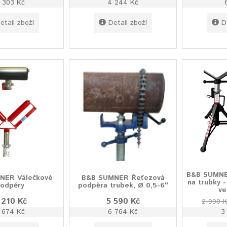
 303 Kč
4 244 Kč
etail zboží
Detail zboží
D
B&B SUMNER
NER Válečkové
B&B SUMNER Řeťezová
na trubky -
odpěry
podpěra trubek, Ø 0,5-6"
ve
 210 Kč
5 590 Kč
2 990 
 674 Kč
6 764 Kč
3