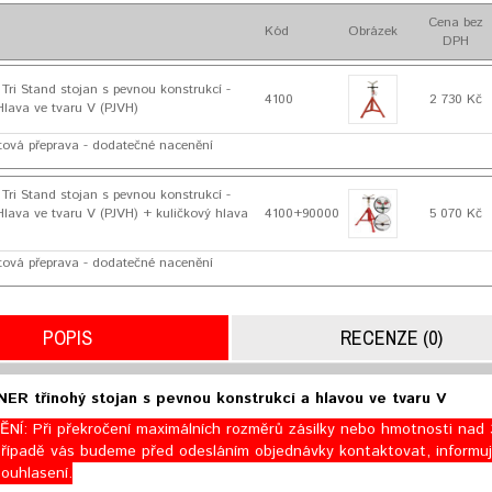
Cena bez
Kód
Obrázek
DPH
i Stand stojan s pevnou konstrukcí -
4100
2 730 Kč
lava ve tvaru V (PJVH)
tová přeprava - dodatečné nacenění
i Stand stojan s pevnou konstrukcí -
lava ve tvaru V (PJVH) + kuličkový hlava
4100+90000
5 070 Kč
tová přeprava - dodatečné nacenění
POPIS
RECENZE (0)
R třínohý stojan s pevnou konstrukcí a hlavou ve tvaru V
Í: Při překročení maximálních rozměrů zásilky nebo hmotnosti nad 
řípadě vás budeme před odesláním objednávky kontaktovat, informuj
ouhlasení.