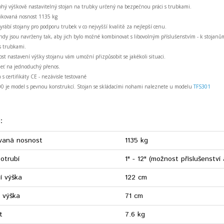
ohý výškově nastavitelný stojan na trubky určený na bezpečnou práci s trubkami.
fikovaná nosnost 1135 kg
yrábí stojany pro podporu trubek v co nejvyšší kvalitě za nejlepší cenu.
andy jsou navrženy tak, aby jich bylo možné kombinovat s libovolným příslušenstvím - k stojanům
 s trubkami.
st nastavení výšky stojanu vám umožní přizpůsobit se jakékoli situaci.
eť na jednoduchý přenos.
 s certifikáty CE - nezávisle testované
0 je model s pevnou konstrukcí. Stojan se skládacími nohami naleznete u modelu
TFS301
:
ovaná nosnost
1135 kg
otrubí
1" - 12" (možnost příslušenství
í výška
122 cm
í výška
71 cm
t
7.6 kg