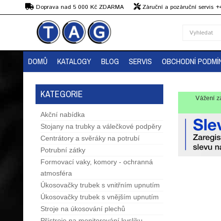
Kč
Doprava nad 5 000 Kč ZDARMA
Záruční a pozáruční servis 
Předvedení strojů
DOMŮ
KATALOGY
BLOG
SERVIS
OBCHODNÍ PODMÍ
KATEGORIE
Vážení z
Akční nabídka
Stojany na trubky a válečkové podpěry
Centrátory a svěráky na potrubí
Potrubní zátky
Formovací vaky, komory - ochranná
atmosféra
Úkosovačky trubek s vnitřním upnutím
Úkosovačky trubek s vnějším upnutím
Stroje na úkosování plechů
Přístroje na monitorování kyslíku