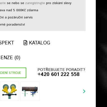
aste
se nebo se
zaregistrujte
pro získání slevy
ava nad 5 000Kč zdarma
ní a pozáruční servis
né poradenství
SPEKT
KATALOG
ENZE (0)
POTŘEBUJETE PORADIT?
DENÍ STROJE
+420 601 222 558