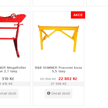
AKCE
ER MegaRoller
B&B SUMNER Pracovní koza
an 2,7 tuny
5,5 tuny
 310 Kč
22 802 Kč
25 350 Kč
9 415 Kč
27 590 Kč
etail zboží
Detail zboží