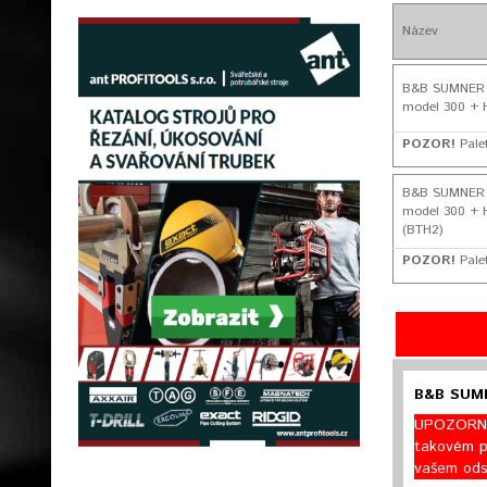
Název
B&B SUMNER Tr
model 300 + H
POZOR!
Pale
B&B SUMNER Tr
model 300 + H
(BTH2)
POZOR!
Pale
B&B SUMNE
UPOZORNĚN
takovém p
vašem ods