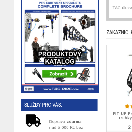
TAG úkoso
ZÁKAZNÍCI 
SLUŽBY PRO VÁS:
FIT-UP P
trubky
Doprava
zdarma
2
nad 5 000 Kč bez