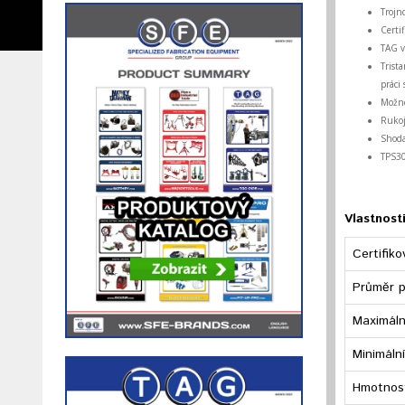
Trojn
Certi
TAG v
Trist
práci
Možno
Rukoj
Shoda
TPS30
Vlastnosti
Certifik
Průměr p
Maximáln
Minimáln
Hmotnos