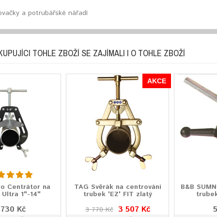
vačky a potrubářské nářadí
KUPUJÍCI TOHLE ZBOŽÍ SE ZAJÍMALI I O TOHLE ZBOŽÍ
AKCE
ro Centrátor na
TAG Svěrák na centrování
B&B SUMN
 Ultra 1"-14"
trubek 'EZ' FIT zlatý
trube
 730 Kč
3 507 Kč
3 770 Kč