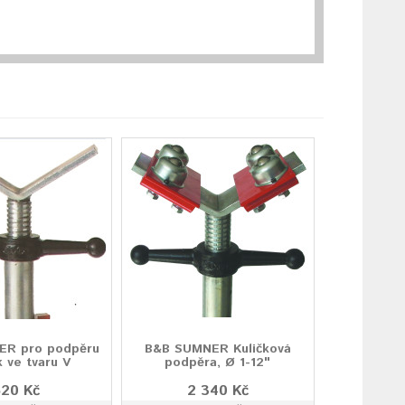
ER pro podpěru
B&B SUMNER Kuličková
k ve tvaru V
podpěra, Ø 1-12"
520 Kč
2 340 Kč