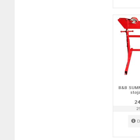
B&B SUMN
stoj
24
2
D