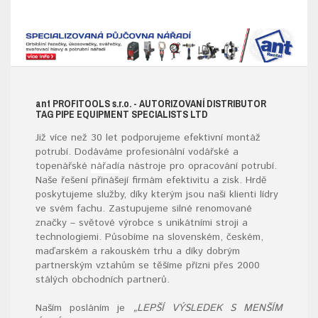
ant
PROFITOOLS
s.r.o.
- AUTORIZOVANÍ DISTRIBUTOR
TAG PIPE EQUIPMENT SPECIALISTS LTD
Již více než 30 let podporujeme efektivní montáž
potrubí. Dodáváme profesionální vodářské a
topenářské
nářadí
a nástroje pro opracování potrubí.
Naše řešení přinášejí firmám efektivitu a zisk. Hrdě
poskytujeme služby, díky kterým jsou naši klienti lídry
ve svém fachu. Zastupujeme silné renomované
značky – světové výrobce s unikátními stroji a
technologiemi. Působíme na slovenském, českém,
maďarském a rakouském trhu a díky dobrým
partnerským vztahům se těšíme přízni přes 2000
stálých obchodních partnerů.
Naším posláním je
„LEPŠÍ VÝSLEDEK S MENŠÍM