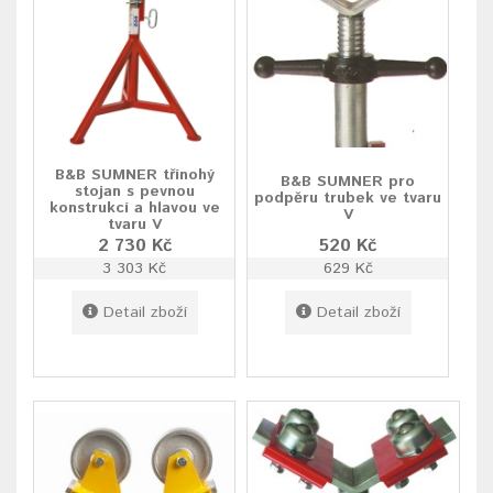
B&B SUMNER třínohý
B&B SUMNER pro
stojan s pevnou
podpěru trubek ve tvaru
konstrukcí a hlavou ve
V
tvaru V
2 730 Kč
520 Kč
3 303 Kč
629 Kč
Detail zboží
Detail zboží