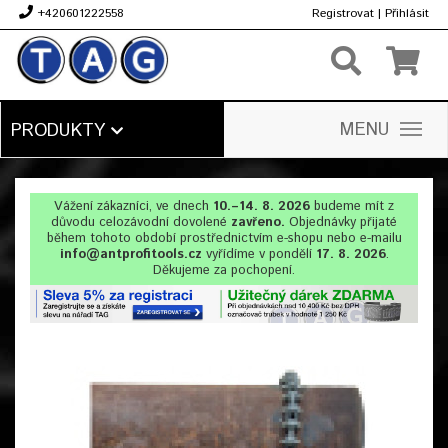
+420601222558
Registrovat
|
Přihlásit
Kč
MENU
PRODUKTY
Vážení zákazníci, ve dnech
10.–14. 8. 2026
budeme mít z
důvodu celozávodní dovolené
zavřeno.
Objednávky přijaté
během tohoto období prostřednictvím e-shopu nebo e-mailu
info@antprofitools.cz
vyřídíme v pondělí
17. 8. 2026
.
Děkujeme za pochopení.