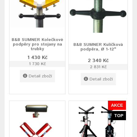
B&B SUMNER Kolečkové
podpěry pro stojany na
B&B SUMNER Kuličková
trubky
podpěra, Ø 1-12"
1 430 Kč
2 340 Kč
1 730 Kč
2 831 Kč
Detail zboží
Detail zboží
AKCE
TOP