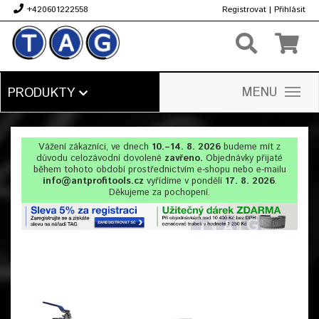
+420601222558
Registrovat
|
Přihlásit
Kč
MENU
PRODUKTY
Vážení zákazníci, ve dnech
10.–14. 8. 2026
budeme mít z
důvodu celozávodní dovolené
zavřeno.
Objednávky přijaté
během tohoto období prostřednictvím e-shopu nebo e-mailu
info@antprofitools.cz
vyřídíme v pondělí
17. 8. 2026
.
Děkujeme za pochopení.