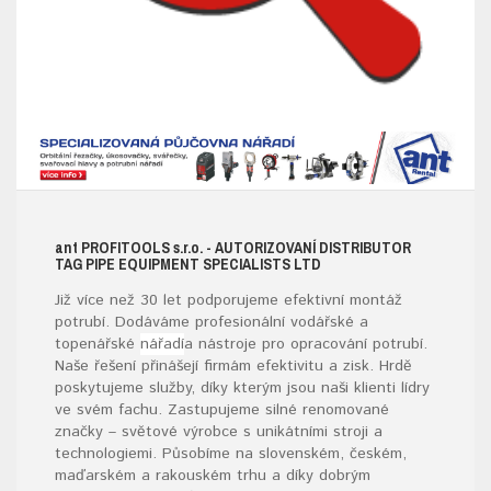
ant
PROFITOOLS
s.r.o.
- AUTORIZOVANÍ DISTRIBUTOR
TAG PIPE EQUIPMENT SPECIALISTS LTD
Již více než 30 let podporujeme efektivní montáž
potrubí. Dodáváme profesionální vodářské a
topenářské
nářadí
a nástroje pro opracování potrubí.
Naše řešení přinášejí firmám efektivitu a zisk. Hrdě
poskytujeme služby, díky kterým jsou naši klienti lídry
ve svém fachu. Zastupujeme silné renomované
značky – světové výrobce s unikátními stroji a
technologiemi. Působíme na slovenském, českém,
maďarském a rakouském trhu a díky dobrým