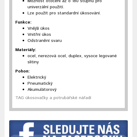
Možnost otočení až o 180 stupňů pro
univerzální použití.
Lze použít pro standardní úkosování.
Funkce:
Vnější úkos
Vnitřní úkos
Odstranění svaru
Materiály:
ocel, nerezová ocel, duplex, vysoce legované
slitiny
Pohon:
Elektrický
Pneumatický
Akumulátorový
TAG úkosovačky a potrubářské nářadí