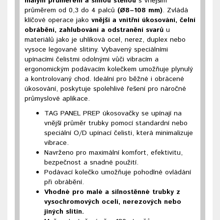
malým průměrem a silnou stěnou
s vnějším
průměrem od 0,3 do 4 palců
(Ø8–108 mm)
. Zvládá
klíčové operace jako
vnější a vnitřní úkosování, čelní
obrábění, zahlubování a odstranění svarů
u
materiálů jako je uhlíková ocel, nerez, duplex nebo
vysoce legované slitiny. Vybavený speciálními
upínacími čelistmi odolnými vůči vibracím a
ergonomickým podávacím kolečkem umožňuje plynulý
a kontrolovaný chod. Ideální pro běžné i obrácené
úkosování, poskytuje spolehlivé řešení pro náročné
průmyslové aplikace.
TAG PANEL PREP úkosovačky se upínají na
vnější průměr trubky pomocí standardní nebo
speciální O/D upínací čelisti, která minimalizuje
vibrace.
Navrženo pro maximální komfort, efektivitu,
bezpečnost a snadné použití.
Podávací kolečko umožňuje pohodlné ovládání
při obrábění.
Vhodné pro malé a silnostěnné trubky z
vysochromových ocelí, nerezových nebo
jiných slitin.