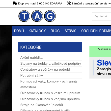
Kč
Doprava nad 5 000 Kč ZDARMA
Záruční a pozáruční servis 
Předvedení strojů
DOMŮ
KATALOGY
BLOG
SERVIS
OBCHODNÍ PODMÍ
KATEGORIE
Vážení z
Akční nabídka
Stojany na trubky a válečkové podpěry
Centrátory a svěráky na potrubí
Potrubní zátky
Formovací vaky, komory - ochranná
atmosféra
Úkosovačky trubek s vnitřním upnutím
Úkosovačky trubek s vnějším upnutím
Stroje na úkosování plechů
Přístroje na monitorování kyslíku