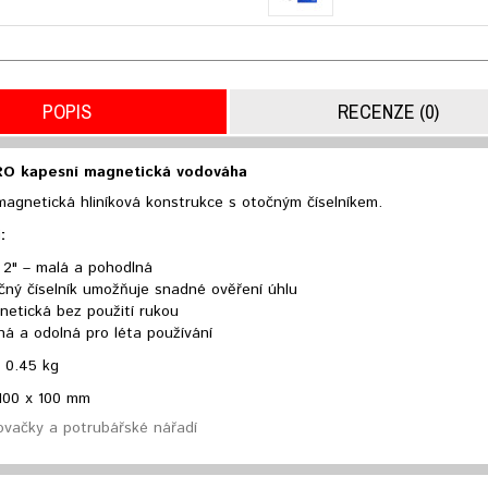
POPIS
RECENZE (0)
RO kapesní magnetická vodováha
magnetická hliníková konstrukce s otočným číselníkem.
:
 2" – malá a pohodlná
čný číselník umožňuje snadné ověření úhlu
netická bez použití rukou
á a odolná pro léta používání
 0.45 kg
100 x 100 mm
vačky a potrubářské nářadí