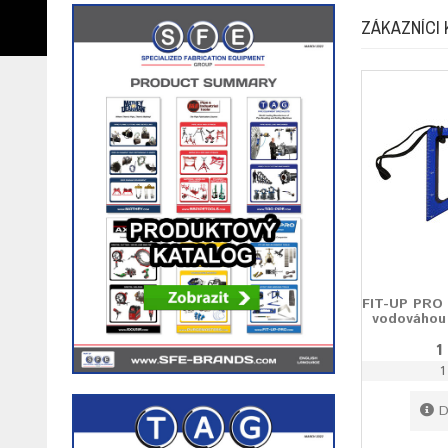
ZÁKAZNÍCI 
FIT-UP PRO 
vodováhou
1
1
D