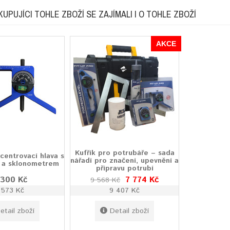
KUPUJÍCI TOHLE ZBOŽÍ SE ZAJÍMALI I O TOHLE ZBOŽÍ
AKCE
Kufřík pro potrubáře – sada
centrovací hlava s
nářadí pro značení, upevnění a
 a sklonometrem
přípravu potrubí
 300 Kč
7 774 Kč
9 568 Kč
 573 Kč
9 407 Kč
etail zboží
Detail zboží