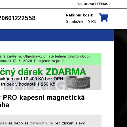
Registrovat
|
Přihlásit
Nákupní košík
0601222558
0 položek - 0 Kč
lené
zavřeno.
Objednávky přijaté během tohoto období
pondělí
17. 8. 2026
. Děkujeme za pochopení.
P PRO kapesní magnetická
áha
aste
se nebo se
zaregistrujte
pro získání slevy