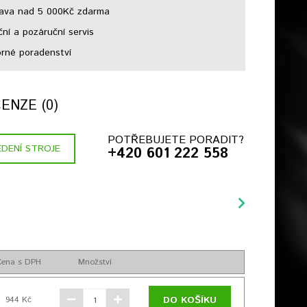
ava nad 5 000Kč zdarma
ní a pozáruční servis
né poradenství
ENZE (0)
POTŘEBUJETE PORADIT?
DENÍ STROJE
+420 601 222 558
Cena s DPH
Množství
DO KOŠÍKU
944 Kč