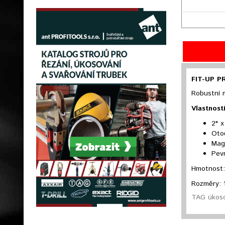
FIT-UP P
Robustní 
Vlastnosti
2" x
Oto
Mag
Pevn
Hmotnost:
Rozměry: 
TAG úkoso