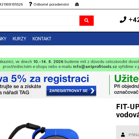
+421908105526
Odborné poradenství
+42
NKY
KURZY
KONTAKT
ákazníci, ve dnech
10.–14. 8. 2026
budeme mít z důvodu celozávodní dovo
prostřednictvím e-shopu nebo e-mailu
info@antprofitools.cz
vyřídíme v 
FIT-U
vodov
Přihl