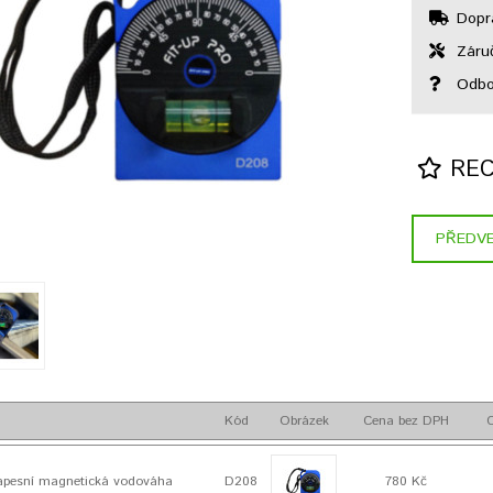
Dopr
Záruč
Odbor
REC
PŘEDVE
Kód
Obrázek
Cena bez DPH
apesní magnetická vodováha
D208
780 Kč