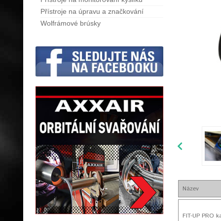
Přístroje na úpravu a značkování
Wolfrámové brúsky
Název
FIT-UP PRO k