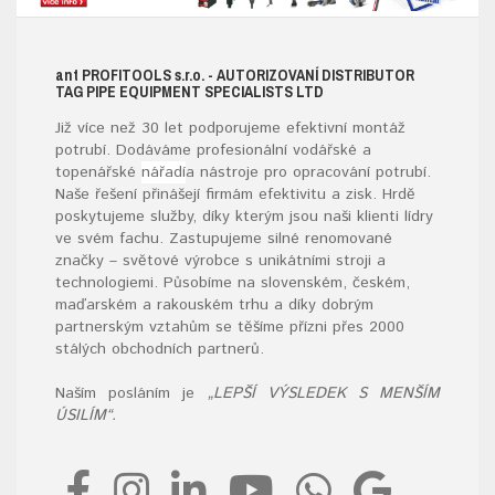
ant
PROFITOOLS
s.r.o.
- AUTORIZOVANÍ DISTRIBUTOR
TAG PIPE EQUIPMENT SPECIALISTS LTD
Již více než 30 let podporujeme efektivní montáž
potrubí. Dodáváme profesionální vodářské a
topenářské
nářadí
a nástroje pro opracování potrubí.
Naše řešení přinášejí firmám efektivitu a zisk. Hrdě
poskytujeme služby, díky kterým jsou naši klienti lídry
ve svém fachu. Zastupujeme silné renomované
značky – světové výrobce s unikátními stroji a
technologiemi. Působíme na slovenském, českém,
maďarském a rakouském trhu a díky dobrým
partnerským vztahům se těšíme přízni přes 2000
stálých obchodních partnerů.
Naším posláním je
„LEPŠÍ VÝSLEDEK S MENŠÍM
ÚSILÍM“.