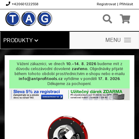
+420601222558
Registrovat
|
Přihlásit
Kč
MENU
PRODUKTY
Vážení zákazníci, ve dnech
10.–14. 8. 2026
budeme mít z
důvodu celozávodní dovolené
zavřeno.
Objednávky přijaté
během tohoto období prostřednictvím e-shopu nebo e-mailu
info@antprofitools.cz
vyřídíme v pondělí
17. 8. 2026
.
Děkujeme za pochopení.