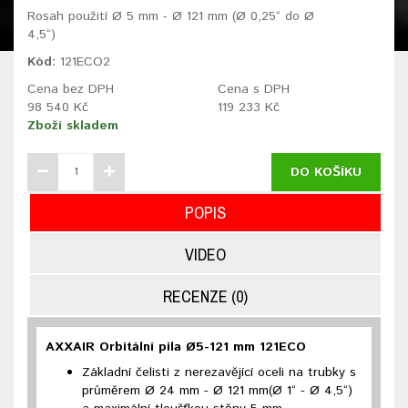
Rosah použití Ø 5 mm - Ø 121 mm (Ø 0,25“ do Ø
4,5“)
Kód:
121ECO2
Cena bez DPH
Cena s DPH
98 540 Kč
119 233 Kč
Zboží skladem
DO KOŠÍKU
POPIS
VIDEO
RECENZE (0)
AXXAIR Orbitální pila Ø5-121 mm 121ECO
Základní čelisti z nerezavějící oceli na trubky s
průměrem Ø 24 mm - Ø 121 mm(Ø 1“ - Ø 4,5“)