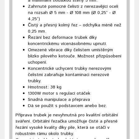
a maximální tloušťkou stěny 5 mm.
Zahrnuté pomocné čelisti z nerezavějící oceli
na rozsah Ø 5 mm - Ø 108 mm (Ø 0,25“ - Ø
4,25“)
Čistý a přesný kolmý řez – odchylka méně než
0,25 mm.
Řezání bez deformace trubek díky
koncentrickému vícenásobnému upnutí.
Omezené vibrace díky čelistem umístěným
blízko pilového kotouče. Možnost přizpůsobení
uchopení.
Koncentrické uchycení trubky nerezovými
čelistmi zabraňuje kontaminaci nerezové
trubky.
Hmotnost: 38 kg
1300W motor s regulací otáček
Snadná manipulace a přeprava
Dá se použít s podstavcem anebo bez.
Příprava trubek je nevyhnutná pro kvalitní orbitální
sváření. Orbitální řezačka umožňuje čisté a přesné
řezání vysoké kvality díky pile, která se otáčí v
robustním rámu okolo trubky.