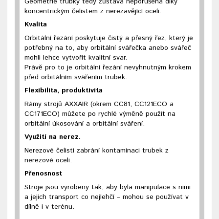
Geometrie trubky tedy zůstává neporušena díky
koncentrickým čelistem z nerezavějící oceli.
Kvalita
Orbitální řezání poskytuje čistý a přesný řez, který je
potřebný na to, aby orbitální svářečka anebo svářeč
mohli lehce vytvořit kvalitní svar.
Právě pro to je orbitální řezání nevyhnutným krokem
před orbitálním svářením trubek.
Flexibilita, produktivita
Rámy strojů AXXAIR (okrem CC81, CC121ECO a
CC171ECO) můžete po rychlé výměně použít na
orbitální úkosování a orbitální sváření.
Využití na nerez.
Nerezové čelisti zabrání kontaminaci trubek z
nerezové oceli.
Přenosnost
Stroje jsou vyrobeny tak, aby byla manipulace s nimi
a jejich transport co nejlehčí – mohou se používat v
dílně i v terénu.