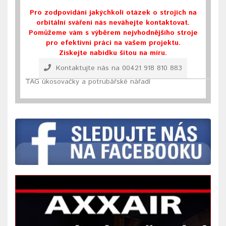
Pro zodpovídání jakýchkoli otázek o strojích na
orbitální sváření nás neváhejte kontaktovat.
Pomůžeme vám s výběrem nejvhodnějšího stroje
pro efektivní práci na vašem projektu.
Získejte nabídku šitou na míru.
Kontaktujte nás na 00421 918 810 883
TAG úkosovačky a potrubářské nářadí